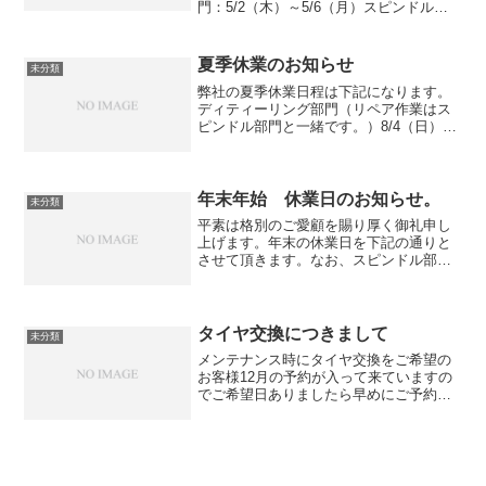
門：5/2（木）～5/6（月）スピンドル部
門：5/3（金）～5/6（月）
夏季休業のお知らせ
未分類
弊社の夏季休業日程は下記になります。
ディティーリング部門（リペア作業はス
ピンドル部門と一緒です。）8/4（日）～
8/8（木）、8/10（土）～8/12（月）スピ
ンドル部門8/10（土）～8/15（木）
年末年始 休業日のお知らせ。
未分類
平素は格別のご愛顧を賜り厚く御礼申し
上げます。年末の休業日を下記の通りと
させて頂きます。なお、スピンドル部門
は12月29日は12時、ディティーリング部
門は15時をもちまして業務を終了する予
定でございますので、甚だ勝手ではござ
いますが何卒ご了...
タイヤ交換につきまして
未分類
メンテナンス時にタイヤ交換をご希望の
お客様12月の予約が入って来ていますの
でご希望日ありましたら早めにご予約を
お願いいたします。