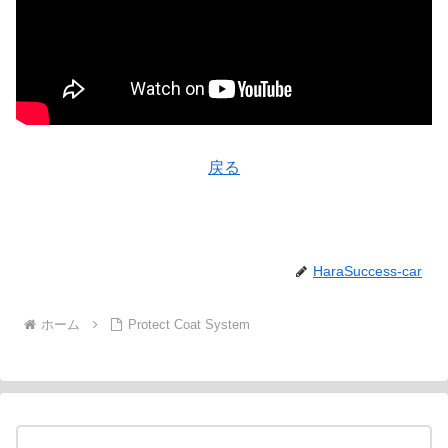
戻る
HaraSuccess-car
ホーム
Protect Coat System