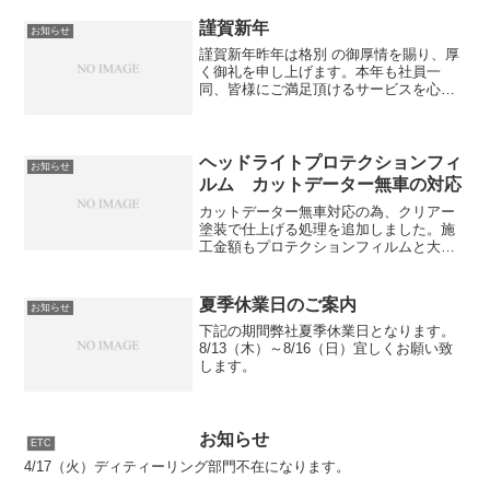
謹賀新年
お知らせ
謹賀新年昨年は格別 の御厚情を賜り、厚
く御礼を申し上げます。本年も社員一
同、皆様にご満足頂けるサービスを心が
ける所存でございますので、 何とぞ昨年
同様のご愛顧を賜わりますよう、お願い
申し上げます。皆様のご健勝と貴社の
益々のご発展を心よりお祈...
ヘッドライトプロテクションフィ
お知らせ
ルム カットデーター無車の対応
カットデーター無車対応の為、クリアー
塗装で仕上げる処理を追加しました。施
工金額もプロテクションフィルムと大差
ありません。施工時間（お預かり時間）
は最大２泊頂く場合もございます。詳細
はお問合せ下さい。
夏季休業日のご案内
お知らせ
下記の期間弊社夏季休業日となります。
8/13（木）～8/16（日）宜しくお願い致
します。
お知らせ
ETC
4/17（火）ディティーリング部門不在になります。